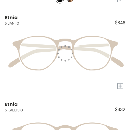
Etnia
$348
5 JANI O
+
Etnia
$332
5 KALLI3 O