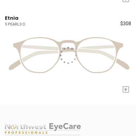
Etnia
$308
5 PEARL3 O
+