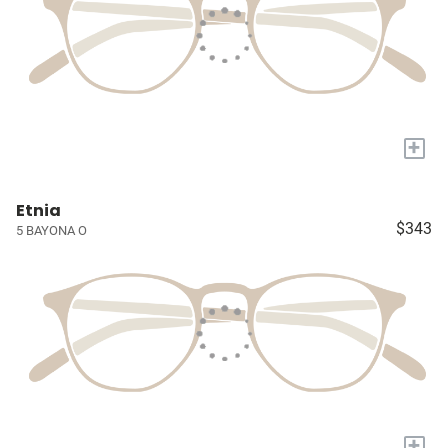
+
Etnia
$343
5 BAYONA O
+