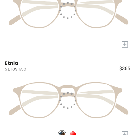
+
Etnia
$365
5 ETOSHA O
+