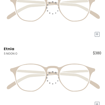
+
Etnia
$380
5 NOON O
+