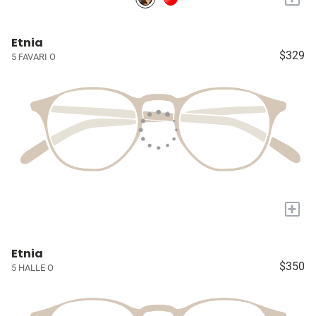
Etnia
$329
5 FAVARI O
+
Etnia
$350
5 HALLE O