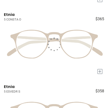
Etnia
$365
5 CONSTA O
+
Etnia
$358
5 ESVEDR S