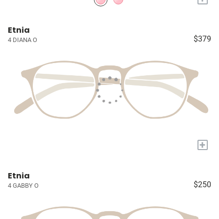
Etnia
$379
4 DIANA O
+
Etnia
$250
4 GABBY O