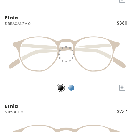
Etnia
$380
5 BRAGANZA O
+
Etnia
$237
5 BYGGE O