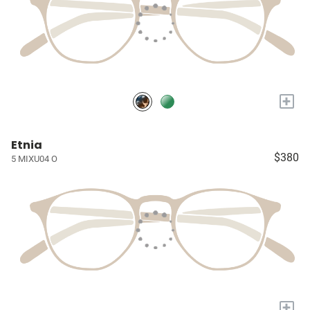
+
Etnia
$380
5 MIXU04 O
+