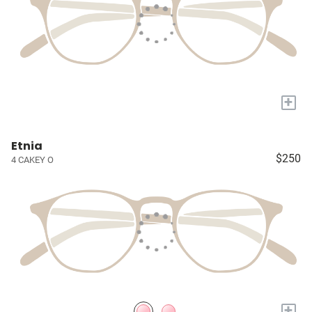
+
Etnia
$250
4 CAKEY O
+