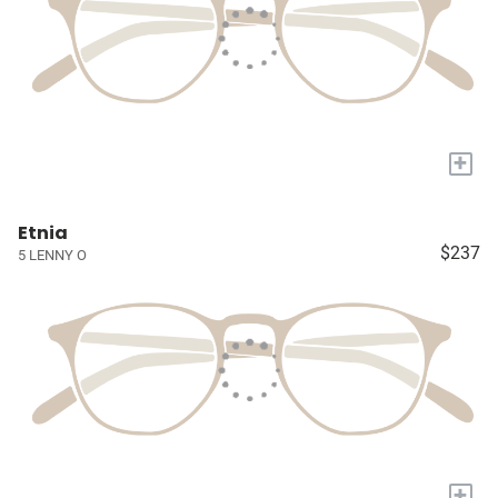
+
Etnia
$237
5 LENNY O
+