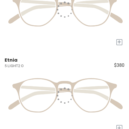
+
Etnia
$380
5 LIGHT2 O
+