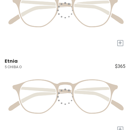
+
Etnia
$365
5 CHIBA O
+