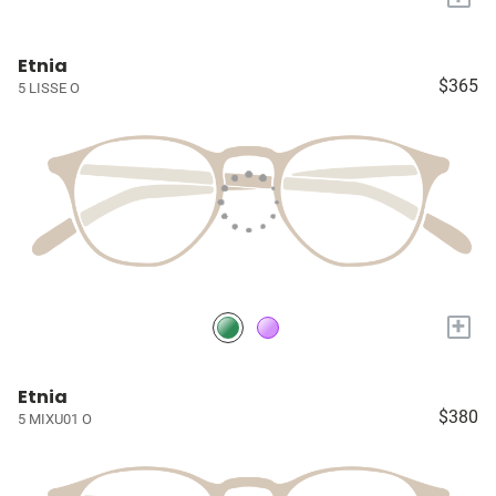
Etnia
$365
5 LISSE O
+
Etnia
$380
5 MIXU01 O