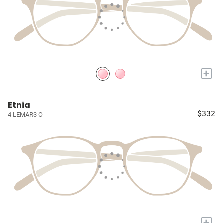
+
Etnia
$332
4 LEMAR3 O
+